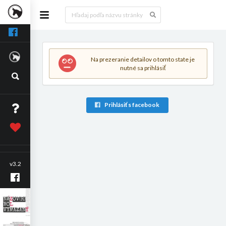
Na prezeranie detailov o tomto state je
nutné sa prihlásiť
Prihlásiť s facebook
v3.2