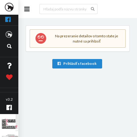
Na prezeranie detailov o tomto state je
nutné sa prihlásiť
Prihlásiť s facebook
v3.2