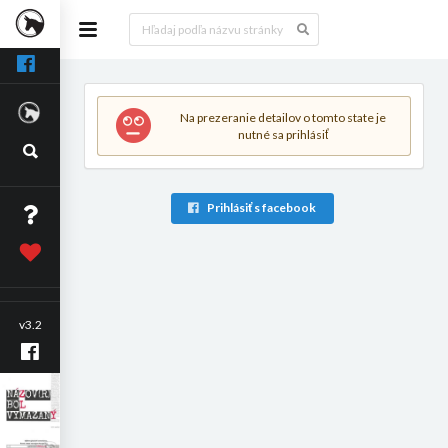
Na prezeranie detailov o tomto state je
nutné sa prihlásiť
Prihlásiť s facebook
v3.2