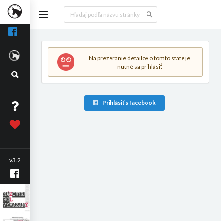
Na prezeranie detailov o tomto state je
nutné sa prihlásiť
Prihlásiť s facebook
v3.2