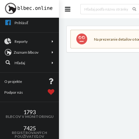
Prihlásiť
Na prezeranie detailov o tom
Reporty
Zoznam blbcov
Hľadaj
O projekte
Podpor nás
1793
BLBCOV V MONITORINGU
7425
REGISTROVANÝCH
POUŽÍVATEĽOV