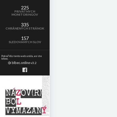
225
PRIVÁTNYCH
MONITORINGOV
335
CHRÁNENÝCH STRÁNOK
157
SLEDOVANÝCH SLOV
Pokiaľ Vás tento web uráža, asi ste
blbec.
blbec.online
©
v3.2