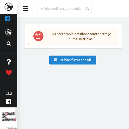
Na prezeranie detailov o tomto state je
nutné sa prihlásiť
Prihlásiť s facebook
v3.2