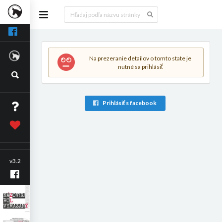
Na prezeranie detailov o tomto state je
nutné sa prihlásiť
Prihlásiť s facebook
v3.2