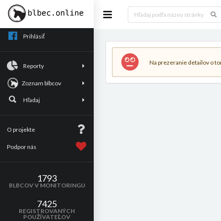
Prihlásiť
Na prezeranie detailov o tom
Reporty
Zoznam blbcov
Hľadaj
O projekte
Podpor nás
1793
BLBCOV V MONITORINGU
7425
REGISTROVANÝCH
POUŽÍVATEĽOV