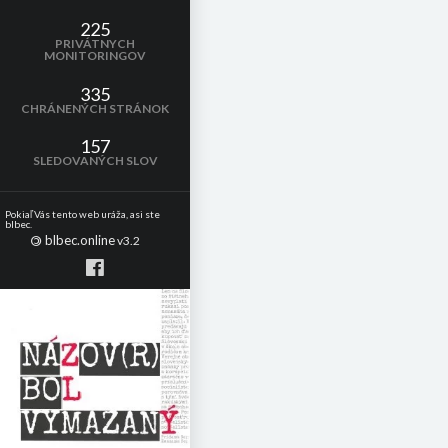
225
PRIVÁTNYCH
MONITORINGOV
335
CHRÁNENÝCH STRÁNOK
157
SLEDOVANÝCH SLOV
Pokiaľ Vás tento web uráža, asi ste
blbec.
blbec.online
©
v3.2