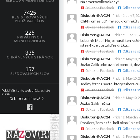
BLBCOV V MONITORINGU
Na smerovolicov kedy?
Odkaz na Facebook
Odkaz na st
7425
Diskutér @ AC24
Pridané:
July 7, 2
REGISTROVANÝCH
POUŽÍVATEĽOV
Chtěli omezit příjmy soukromniků ve 
Odkaz na Facebook
Odkaz na st
225
Diskutér @ AC24
Pridané:
June 18, 
PRIVÁTNYCH
Lubomír Musil No jo musil, ten každý 
MONITORINGOV
jste někde dostal přes držku...
335
Odkaz na Facebook
Odkaz na st
CHRÁNENÝCH STRÁNOK
Diskutér @ AC24
Pridané:
May 10, 
Jozko Galik tebe uz niet pomoci, de
157
Odkaz na Facebook
Odkaz na st
SLEDOVANÝCH SLOV
Diskutér @ AC24
Pridané:
May 10, 
Jediný štát na svete, ktorý zaberá c
Odkaz na Facebook
Odkaz na st
Pokiaľ Vás tento web uráža, asi ste
blbec.
Diskutér @ AC24
blbec.online
Pridané:
May 10, 
©
v3.2
Jozko Galik lieč sa
Odkaz na Facebook
Odkaz na st
Diskutér @ AC24
Pridané:
March 29
Po včerajšom daždi boli okná úplne 
Odkaz na Facebook
Odkaz na st
Diskutér @ AC24
Pridané:
February