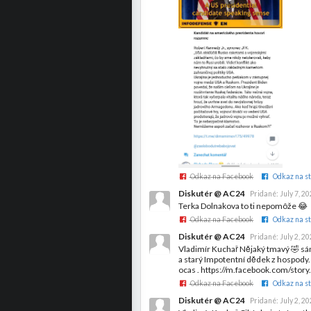
Odkaz na Facebook
Odkaz na st
Diskutér @ AC24
Pridané:
July 7, 2
Terka Dolnakova to ti nepomôže 😂
Odkaz na Facebook
Odkaz na st
Diskutér @ AC24
Pridané:
July 2, 2
Vladimír Kuchař Nějaký tmavý 🤣 sám
a starý Impotentní dědek z hospody. R
ocas . https://m.facebook.com/s
Odkaz na Facebook
Odkaz na st
Diskutér @ AC24
Pridané:
July 2, 2