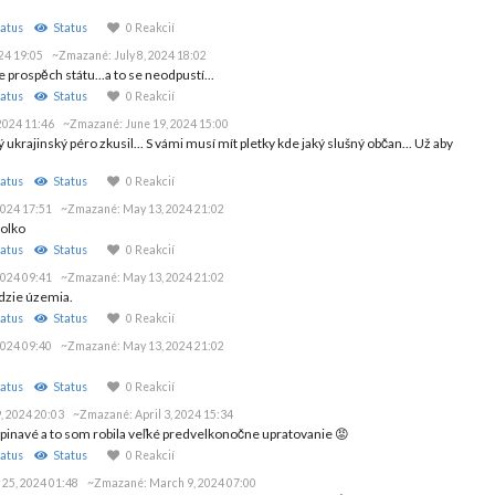
atus
Status
0 Reakcií
024 19:05
~Zmazané:
July 8, 2024 18:02
prospěch státu...a to se neodpustí...
atus
Status
0 Reakcií
2024 11:46
~Zmazané:
June 19, 2024 15:00
ukrajinský péro zkusil... S vámi musí mít pletky kde jaký slušný občan... Už aby
atus
Status
0 Reakcií
2024 17:51
~Zmazané:
May 13, 2024 21:02
zolko
atus
Status
0 Reakcií
2024 09:41
~Zmazané:
May 13, 2024 21:02
udzie územia.
atus
Status
0 Reakcií
2024 09:40
~Zmazané:
May 13, 2024 21:02
atus
Status
0 Reakcií
, 2024 20:03
~Zmazané:
April 3, 2024 15:34
špinavé a to som robila veľké predvelkonočne upratovanie 😡
atus
Status
0 Reakcií
 25, 2024 01:48
~Zmazané:
March 9, 2024 07:00