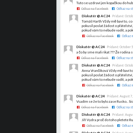
Tuto se uzdraví jen kopačkou do hu
Odkaz na Facebook
Odkaz na st
Diskutér @ AC24
Pridané:
Octob
Tomáš Harth Vždy mě baví to, co 
pokusil poslat žádost o přátelství
pokud vám to nebude vadit, a p
Odkaz na Facebook
Odkaz n
Diskutér @ AC24
Pridané:
October 5
a čo by sme mali rikat ??? Že rodina
Odkaz na Facebook
Odkaz na st
Diskutér @ AC24
Pridané:
Octob
Anna Vrančíková Vždy mě baví to,
pokusil poslat žádost o přátelství
pokud vám to nebude vadit, a p
Odkaz na Facebook
Odkaz n
Diskutér @ AC24
Pridané:
August 7,
Vsadím se že to bylo zase Rusko.. Si
Odkaz na Facebook
Odkaz na st
Diskutér @ AC24
Pridané:
Augus
Jiří Vydra proč do toho pletete R
Odkaz na Facebook
Odkaz n
Diskutér @ AC24
Pridané:
Augus