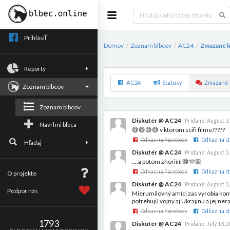
Prihlásiť
Domov
Zoznam blbcov
AC24
Zmazané 
/
/
/
Reporty
AC24
Statusy
Zmazané 
Zoznam blbcov
Zoznam blbcov
Diskutér @ AC24
Pridané:
August 3,
Navrhni blbca
😅😅😅😅 v ktorom scifi filme?????
Odkaz na Facebook
Odkaz na st
Hľadaj
Diskutér @ AC24
Pridané:
August 3,
....a potom zhoriíííí😂🫶🏼
Odkaz na Facebook
Odkaz na st
O projekte
Diskutér @ AC24
Pridané:
August 3,
Podpor nás
Mierumilovný amíci zas vyrobia konf
potrebujú vojny aj Ukrajinu a jej ne
Odkaz na Facebook
Odkaz na st
1793
Diskutér @ AC24
Pridané:
July 13, 