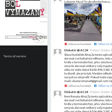
Lubomír Musil Ty ukročeské hov.o...
Odkaz na Facebook
Odkaz na st
Diskutér @ AC24
Pridané:
October 2
Sláva Dvořáček Ahoj Za tento způso
Terms of service
darovat své bohatství někomu, kdo 
hrdla v terminální fázi, přes všech
úmyslu darovat veškerý svůj majet
účtu mi stále zbývá 8106 496,51kč, 
to divně, ale je to tak, hledám něko
narazil na váš profil. Pokud máte z
mails vlastaromana8@gmail.com Up
Odkaz na Facebook
Odkaz na st
Diskutér @ AC24
Pridané:
October 2
Reni Renata Ahoj Za tento způsob k
darovat své bohatství někomu, kdo 
hrdla v terminální fázi, přes všech
úmyslu darovat veškerý svůj majet
účtu mi stále zbývá 8106 496,51kč, 