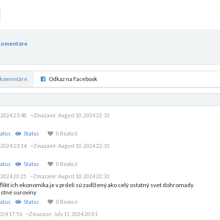
komentáre
komentáre
Odkaz na Facebook
 2024 23:48
~Zmazané:
August 10, 2024 22:31
atus
Status
0 Reakcií
 2024 23:14
~Zmazané:
August 10, 2024 22:31
atus
Status
0 Reakcií
 2024 20:25
~Zmazané:
August 10, 2024 22:31
likt ich ekonomika je v prdeli sú zadlžený ako celý ostatný svet dohromady
rastné suroviny
atus
Status
0 Reakcií
2024 17:56
~Zmazané:
July 15, 2024 20:01