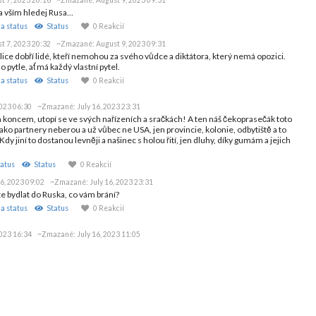
a vším hledej Rusa...
a status
Status
0 Reakcií
t 7, 2023 20:32
~Zmazané:
August 9, 2023 09:31
lice dobří lidé, kteří nemohou za svého vůdce a diktátora, který nemá opozici.
pytle, ať má každý vlastní pytel.
a status
Status
0 Reakcií
2023 06:30
~Zmazané:
July 16, 2023 23:31
 koncem, utopí se ve svých nařízeních a sračkách! A ten náš čekoprasečák toto
jako partnery neberou a už vůbec ne USA, jen provincie, kolonie, odbytiště a to
Kdy jiní to dostanou levněji a našinec s holou řití, jen dluhy, díky gumám a jejich
atus
Status
0 Reakcií
16, 2023 09:02
~Zmazané:
July 16, 2023 23:31
e bydlat do Ruska, co vám brání?
a status
Status
0 Reakcií
2023 16:34
~Zmazané:
July 16, 2023 11:05