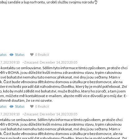
obuj sandále a šup na frontu, urobíš službu svojmu národu👌
atus
Status
0 Reakcií
7, 2023 09:10
~Zmazané:
December 14, 2023 20:05
b kontaktu se omlouváme. Sdílím tyto informace tímto způsobem, protože chci
věří v BOHA. jsou důležité kvůli mému zdravotnímu stavu, trpím rakovinou
no své bohatství nemohu tuto nemoc překonat, mé dny jsou sečteny. Mám v
ek. Část bude věnována dětskému domovu a útulku pro bezdomovce, ale na
které mi kněz poradil dát náhodnému člověku, který by je mohl potřebovat. Zní
ho, kdo by mohl zdědit mé bohatství, muže Božího, který ho zúročí, a tam jsem
ájem, můžete mě kontaktovat e-mailem, abyste měli více důvodů pro můj dar. E-
římně doufám, že se mi ozvete.
atus
Status
0 Reakcií
7, 2023 09:10
~Zmazané:
December 14, 2023 20:05
ontaktu se omlouváme. Sdílím tyto informace tímto způsobem, protože chci
věří v BOHA. jsou důležité kvůli mému zdravotnímu stavu, trpím rakovinou
no své bohatství nemohu tuto nemoc překonat, mé dny jsou sečteny. Mám v
ek. Část bude věnována dětskému domovu a útulku pro bezdomovce, ale na
které mi kněz poradil dát náhodnému člověku, který by je mohl potřebovat. Zní