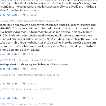
ho, kdo by mohl zdědit mé bohatství, muže Božího, který ho zúročí, a tam jsem
ájem, můžete mě kontaktovat e-mailem, abyste měli více důvodů pro můj dar. E-
římně doufám, že se mi ozvete.
atus
Status
0 Reakcií
7, 2023 09:09
~Zmazané:
December 14, 2023 20:05
b kontaktu se omlouváme. Sdílím tyto informace tímto způsobem, protože chci
věří v BOHA. jsou důležité kvůli mému zdravotnímu stavu, trpím rakovinou
no své bohatství nemohu tuto nemoc překonat, mé dny jsou sečteny. Mám v
ek. Část bude věnována dětskému domovu a útulku pro bezdomovce, ale na
které mi kněz poradil dát náhodnému člověku, který by je mohl potřebovat. Zní
ho, kdo by mohl zdědit mé bohatství, muže Božího, který ho zúročí, a tam jsem
ájem, můžete mě kontaktovat e-mailem, abyste měli více důvodů pro můj dar. E-
římně doufám, že se mi ozvete.
atus
Status
0 Reakcií
6, 2023 15:21
~Zmazané:
January 19, 2024 22:33
niekto prelozil z hebrejciny ked tu trepes taketo pi.oviny
atus
Status
0 Reakcií
6, 2023 14:06
~Zmazané:
December 30, 2023 08:33
atus
Status
0 Reakcií
, 2023 14:04
~Zmazané:
October 13, 2023 00:31
atus
Status
0 Reakcií
, 2023 20:36
~Zmazané:
October 7, 2023 01:02