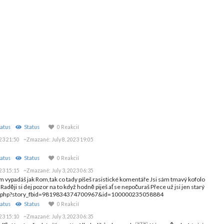
atus
Status
0 Reakcií
023 21:50
~Zmazané:
July 8, 2023 19:05
atus
Status
0 Reakcií
023 15:15
~Zmazané:
July 3, 2023 06:35
 vypadáš jak Rom,tak co tady píšeš rasistické komentáře Jsi sám tmavý kofolo
aději si dej pozor na to když hodně piješ ať se nepočuraš Přece už jsi jen starý
tory.php?story_fbid=9819834374700967&id=100000235058884
atus
Status
0 Reakcií
023 15:10
~Zmazané:
July 3, 2023 06:35