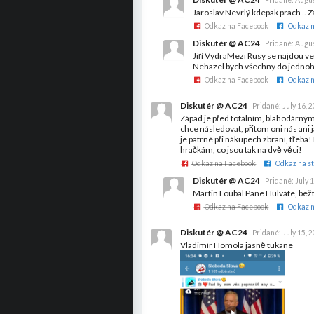
Jaroslav Nevrlý kdepak prach .. Z
Odkaz na Facebook
Odkaz n
Diskutér @ AC24
Pridané:
Augus
Jiří VydraMezi Rusy se najdou ve
Nehazel bych všechny do jednoho 
Odkaz na Facebook
Odkaz n
Diskutér @ AC24
Pridané:
July 16, 
Západ je před totálním, blahodárným
chce následovat, přitom oni nás ani 
je patrné při nákupech zbraní, třeba! 
hračkám, co jsou tak na dvě věci!
Odkaz na Facebook
Odkaz na st
Diskutér @ AC24
Pridané:
July 
Martin Loubal Pane Hulváte, bežt
Odkaz na Facebook
Odkaz n
Diskutér @ AC24
Pridané:
July 15, 
Vladimír Homola jasně tukane