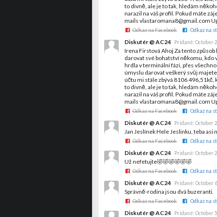
to divně, ale je to tak, hledám něko
narazil na váš profil. Pokud máte z
mails vlastaromana8@gmail.com Up
Odkaz na Facebook
Odkaz na st
Diskutér @ AC24
Pridané:
October 2
Irena Firstová Ahoj Za tento způso
darovat své bohatství někomu, kdo 
hrdla v terminální fázi, přes všech
úmyslu darovat veškerý svůj majet
účtu mi stále zbývá 8106 496,51kč, 
to divně, ale je to tak, hledám něko
narazil na váš profil. Pokud máte z
mails vlastaromana8@gmail.com Up
Odkaz na Facebook
Odkaz na st
Diskutér @ AC24
Pridané:
October 2
Jan Jeslínek Hele Jeslinku, teba asi 
Odkaz na Facebook
Odkaz na st
Diskutér @ AC24
Pridané:
October 2
Už nefetujte🤣🤣🤣🤣🤣🤣
Odkaz na Facebook
Odkaz na st
Diskutér @ AC24
Pridané:
October 6
Správně-rodina jsou dvá buzeranti.
Odkaz na Facebook
Odkaz na st
Diskutér @ AC24
Pridané:
October 5