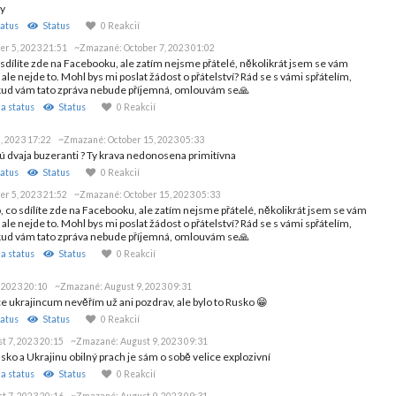
by
atus
Status
0 Reakcií
er 5, 2023 21:51
~Zmazané:
October 7, 2023 01:02
sdílíte zde na Facebooku, ale zatím nejsme přátelé, několikrát jsem se vám
, ale nejde to. Mohl bys mi poslat žádost o přátelství? Rád se s vámi spřátelím,
okud vám tato zpráva nebude příjemná, omlouvám se🙏
a status
Status
0 Reakcií
, 2023 17:22
~Zmazané:
October 15, 2023 05:33
 sú dvaja buzeranti ? Ty krava nedonosena primitívna
atus
Status
0 Reakcií
er 5, 2023 21:52
~Zmazané:
October 15, 2023 05:33
 co sdílíte zde na Facebooku, ale zatím nejsme přátelé, několikrát jsem se vám
, ale nejde to. Mohl bys mi poslat žádost o přátelství? Rád se s vámi spřátelím,
okud vám tato zpráva nebude příjemná, omlouvám se🙏
a status
Status
0 Reakcií
 2023 20:10
~Zmazané:
August 9, 2023 09:31
ce ukrajincum nevěřím už ani pozdrav, ale bylo to Rusko 😁
atus
Status
0 Reakcií
t 7, 2023 20:15
~Zmazané:
August 9, 2023 09:31
usko a Ukrajinu obilný prach je sám o sobě velice explozivní
a status
Status
0 Reakcií
t 7, 2023 20:16
~Zmazané:
August 9, 2023 09:31