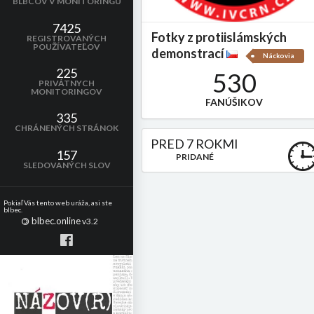
BLBCOV V MONITORINGU
7425
Fotky z protiislámských
REGISTROVANÝCH
POUŽÍVATEĽOV
demonstrací
Náckovia
225
530
PRIVÁTNYCH
MONITORINGOV
FANÚŠIKOV
335
CHRÁNENÝCH STRÁNOK
PRED 7 ROKMI
157
PRIDANÉ
SLEDOVANÝCH SLOV
Pokiaľ Vás tento web uráža, asi ste
blbec.
blbec.online
©
v3.2