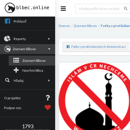
Prihlásiť
Domov
Zoznam blbcov
Fotky z protiislá
/
/
Reporty
Fotky z protiislámských demonstrací
Zoznam blbcov
Zoznam blbcov
Navrhni blbca
Hľadaj
O projekte
Podpor nás
1793