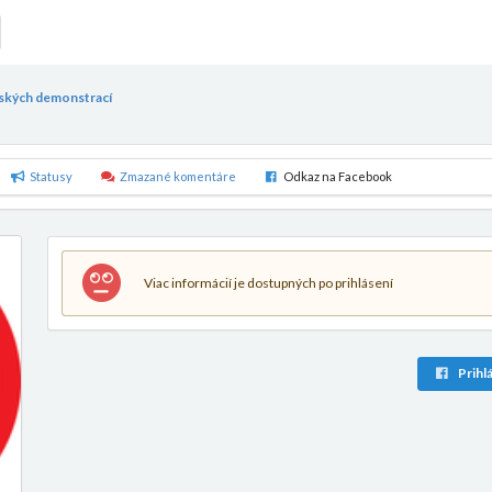
mských demonstrací
Statusy
Zmazané komentáre
Odkaz na Facebook
Viac informácií je dostupných po prihlásení
Prihlá