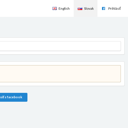
English
Slovak
Prihlásiť
siť s facebook