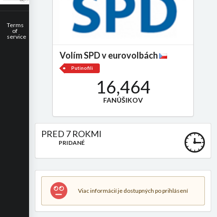
Terms
of
service
Volím SPD v eurovolbách
Putinofili
16,464
FANÚŠIKOV
PRED 7 ROKMI
PRIDANÉ
Viac informácií je dostupných po prihlásení