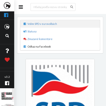
Volím SPD v eurovolbách
Statusy
Zmazané komentáre
Odkaz na Facebook
v3.2