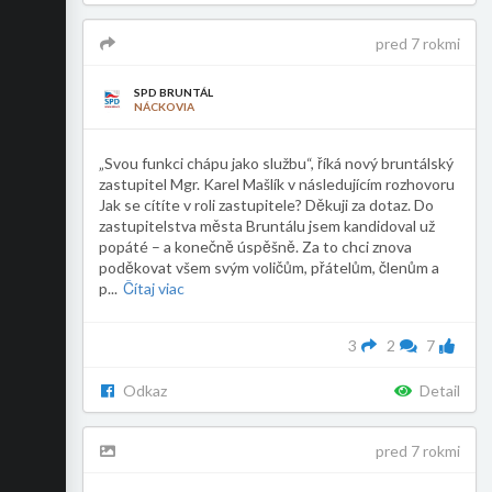
pred 7 rokmi
SPD BRUNTÁL
NÁCKOVIA
„Svou funkci chápu jako službu“, říká nový bruntálský
zastupitel Mgr. Karel Mašlík v následujícím rozhovoru
Jak se cítíte v roli zastupitele? Děkuji za dotaz. Do
zastupitelstva města Bruntálu jsem kandidoval už
popáté – a konečně úspěšně. Za to chci znova
poděkovat všem svým voličům, přátelům, členům a
p
...
Čítaj viac
3
2
7
Odkaz
Detail
pred 7 rokmi