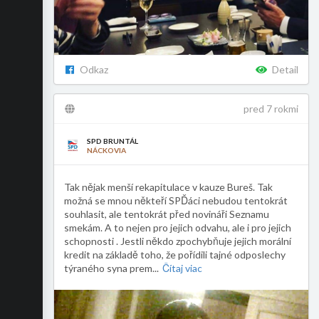
Odkaz
Detail
pred 7 rokmi
SPD BRUNTÁL
NÁCKOVIA
Tak nějak menší rekapitulace v kauze Bureš. Tak
možná se mnou někteří SPĎáci nebudou tentokrát
souhlasit, ale tentokrát před novináři Seznamu
smekám. A to nejen pro jejich odvahu, ale i pro jejich
schopnosti . Jestli někdo zpochybňuje jejich morální
kredit na základě toho, že pořídili tajné odposlechy
týraného syna prem
...
Čítaj viac