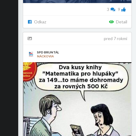
3
9
Odkaz
Detail
pred 7 rokmi
SPD BRUNTÁL
NÁCKOVIA