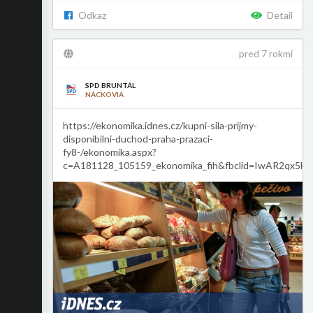
Odkaz
Detail
pred 7 rokmi
SPD BRUNTÁL
NÁCKOVIA
https://ekonomika.idnes.cz/kupni-sila-prijmy-
disponibilni-duchod-praha-prazaci-
fy8-/ekonomika.aspx?
c=A181128_105159_ekonomika_fih&fbclid=IwAR2