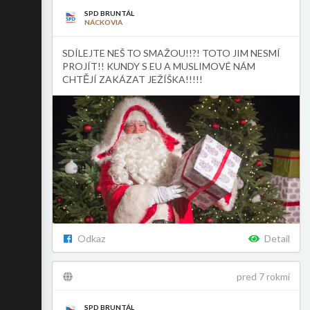
SPD BRUNTÁL
NÁCKOVIA
SDÍLEJTE NEŠ TO SMAŽOU!!?! TOTO JIM NESMÍ
PROJÍT!! KUNDY S EU A MUSLIMOVÉ NÁM
CHTĚJÍ ZAKÁZAT JEŽÍŠKA!!!!!
Odkaz
Detail
pred 7 rokmi
SPD BRUNTÁL