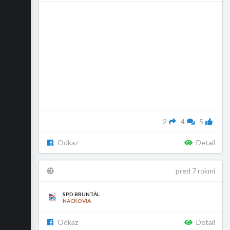
2
4
5
Odkaz
Detail
pred 7 rokmi
SPD BRUNTÁL
NÁCKOVIA
Odkaz
Detail