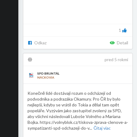
1
Odkaz
Detail
pred 5 rokmi
SPD BRUNTÁL
NÁCKOVIA
Konečně lidé dostávají rozum o odcházejí od
podvodníka a podrazáka Okamury. Pro ČR by bylo
nejlepší, kdyby se vrátil do Tokia a dělal tam opět
popeláře. Vyzývám jako zastupitel zvolený za SPD,
aby všichni následovali Luboše Volného a Mariana
Bojka. https://volnyblok.cz/tiskova-zprava-clenove-a-
sympatizanti-spd-odchazeji-do-v
...
Čítaj viac