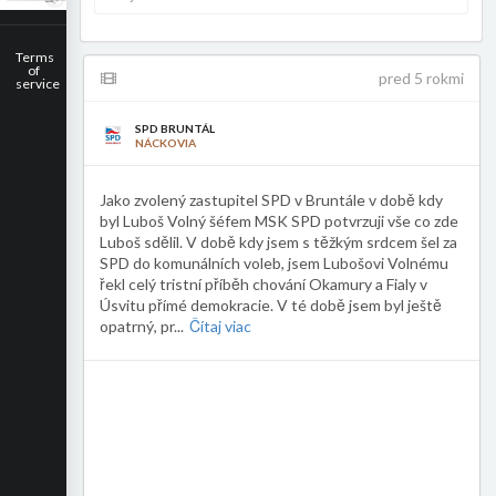
Terms
of
pred 5 rokmi
service
SPD BRUNTÁL
NÁCKOVIA
Jako zvolený zastupitel SPD v Bruntále v době kdy
byl Luboš Volný šéfem MSK SPD potvrzuji vše co zde
Luboš sdělil. V době kdy jsem s těžkým srdcem šel za
SPD do komunálních voleb, jsem Lubošovi Volnému
řekl celý tristní příběh chování Okamury a Fialy v
Úsvitu přímé demokracie. V té době jsem byl ještě
opatrný, pr
...
Čítaj viac