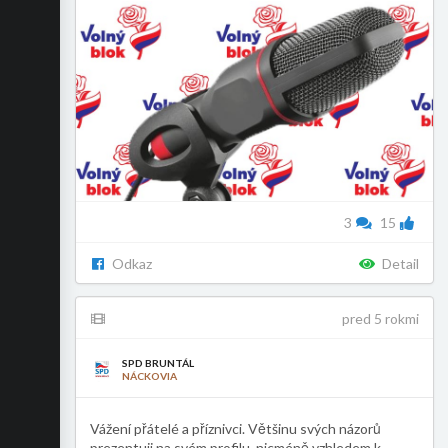
3
15
Odkaz
Detail
pred 5 rokmi
SPD BRUNTÁL
NÁCKOVIA
Vážení přátelé a příznivci. Většinu svých názorů
prezentuji na svém profilu, nicméně vzhledem k