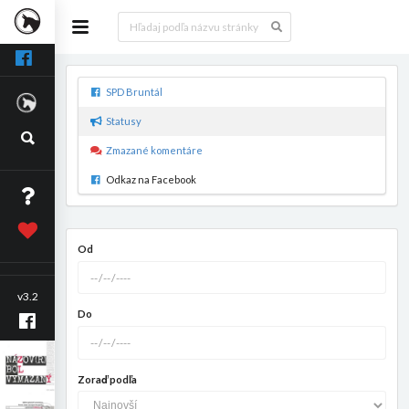
SPD Bruntál
Statusy
Zmazané komentáre
Odkaz na Facebook
Od
v3.2
Do
Zoraď podľa