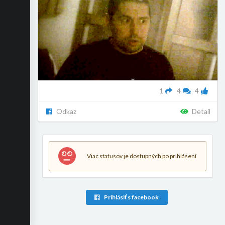
1
4
4
Odkaz
Detail
Viac statusov je dostupných po prihlásení
Prihlásiť s facebook