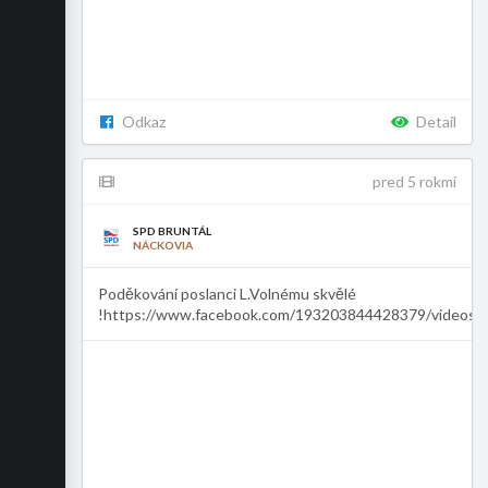
Odkaz
Detail
pred 5 rokmi
SPD BRUNTÁL
NÁCKOVIA
Poděkování poslanci L.Volnému skvělé
!https://www.facebook.com/193203844428379/videos