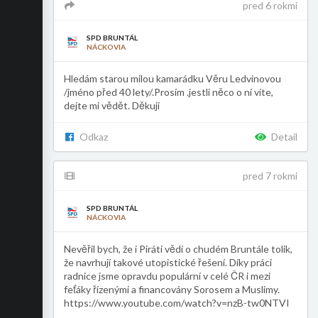
pred 6 rokmi
SPD BRUNTÁL
NÁCKOVIA
Hledám starou milou kamarádku Věru Ledvinovou
/jméno před 40 lety/.Prosím .jestli něco o ní víte,
dejte mi vědět. Děkuji
Odkaz
Detail
pred 7 rokmi
SPD BRUNTÁL
NÁCKOVIA
Nevěřil bych, že i Piráti vědí o chudém Bruntále tolik,
že navrhují takové utopistické řešení. Díky práci
radnice jsme opravdu populární v celé ČR i mezi
feťáky řízenými a financovány Sorosem a Muslimy.
https://www.youtube.com/watch?v=nzB-tw0NTVI