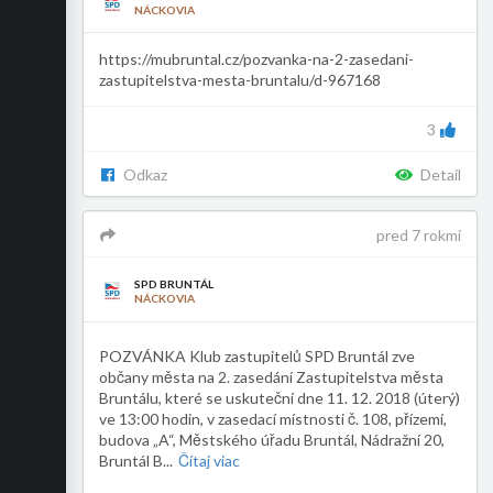
NÁCKOVIA
https://mubruntal.cz/pozvanka-na-2-zasedani-
zastupitelstva-mesta-bruntalu/d-967168
3
Odkaz
Detail
pred 7 rokmi
SPD BRUNTÁL
NÁCKOVIA
POZVÁNKA Klub zastupitelů SPD Bruntál zve
občany města na 2. zasedání Zastupitelstva města
Bruntálu, které se uskuteční dne 11. 12. 2018 (úterý)
ve 13:00 hodin, v zasedací místnosti č. 108, přízemí,
budova „A“, Městského úřadu Bruntál, Nádražní 20,
Bruntál B
...
Čítaj viac