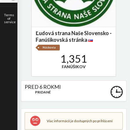
Terms
of
service
Ľudová strana Naše Slovensko -
Fanúšikovská stránka
Náckovia
1,351
FANÚŠIKOV
PRED 6 ROKMI
PRIDANÉ
Viac informácií je dostupných po prihlásení