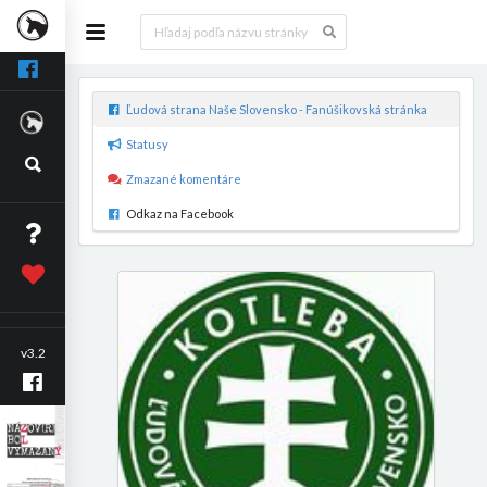
Ľudová strana Naše Slovensko - Fanúšikovská stránka
Statusy
Zmazané komentáre
Odkaz na Facebook
v3.2