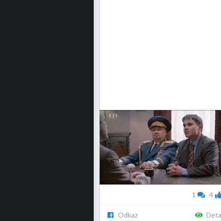
1
4
Odkaz
Deta