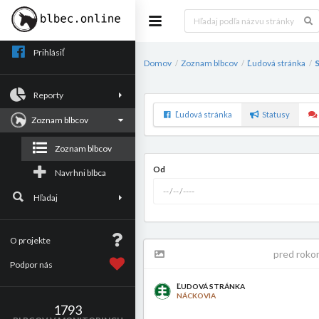
Prihlásiť
Domov
Zoznam blbcov
Ľudová stránka
/
/
/
Reporty
Ľudová stránka
Statusy
Zoznam blbcov
Zoznam blbcov
Od
Navrhni blbca
Hľadaj
O projekte
pred roko
Podpor nás
ĽUDOVÁ STRÁNKA
NÁCKOVIA
1793