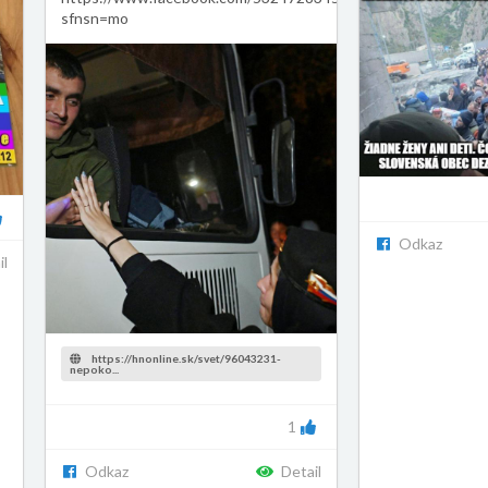
sfnsn=mo
Odkaz
il
https://hnonline.sk/svet/96043231-
nepoko...
1
Odkaz
Detail