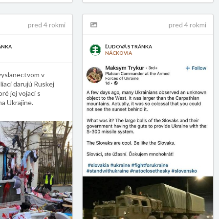
pred 4 rokmi
pred 4 rokmi
ÁNKA
ĽUDOVÁ STRÁNKA
NÁCKOVIA
vyslanectvom v
liaci darujú Ruskej
ré jej vojaci s
a Ukrajine.