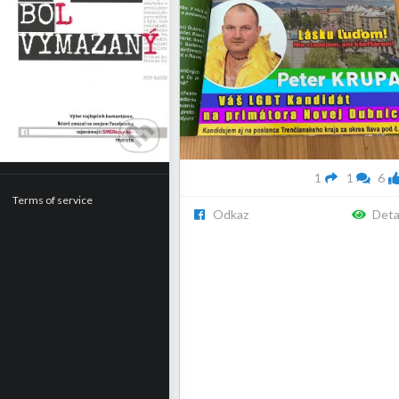
1
1
6
Terms of service
Odkaz
Deta