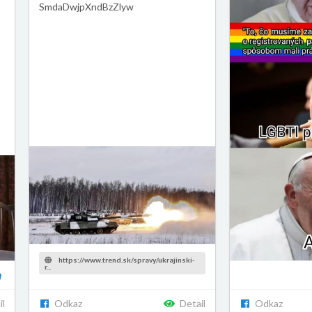
SmdaDwjpXndBzZlyw
https://www.trend.sk/spravy/ukrajinski-
r...
il
Odkaz
Detail
Odkaz