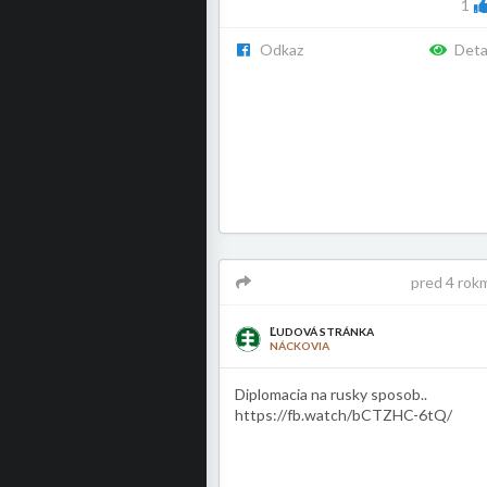
1
Odkaz
Deta
pred 4 rok
ĽUDOVÁ STRÁNKA
NÁCKOVIA
Diplomacia na rusky sposob..
https://fb.watch/bCTZHC-6tQ/