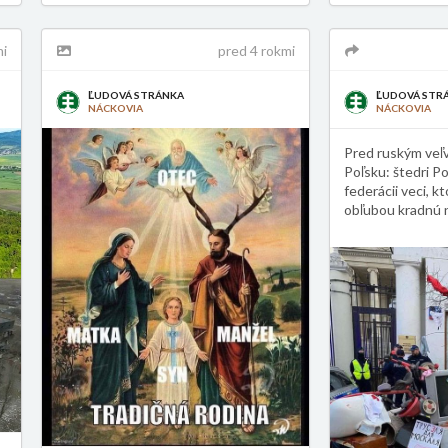
mi
pred 4 rokmi
ĽUDOVÁ STRÁNKA
ĽUDOVÁ STR
NÁCKOVIA
NÁCKOVIA
Pred ruským veľ
Poľsku: štedri Po
federácii veci, kto
obľubou kradnú n