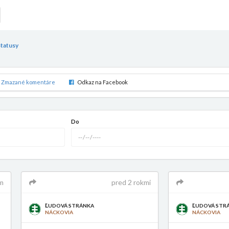
Statusy
Zmazané komentáre
Odkaz na Facebook
Do
m
pred 2 rokmi
ĽUDOVÁ STRÁNKA
ĽUDOVÁ STR
NÁCKOVIA
NÁCKOVIA