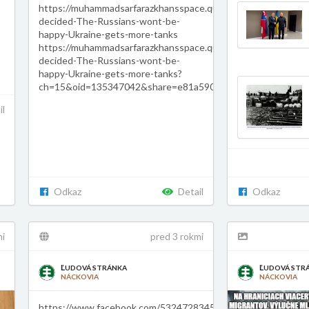
https://muhammadsarfarazkhansspace.quora.com/Berlin-
decided-The-Russians-wont-be-
happy-Ukraine-gets-more-tanks
https://muhammadsarfarazkhansspace.quora.com/Berlin-
decided-The-Russians-wont-be-
happy-Ukraine-gets-more-tanks?
ch=15&oid=135347042&share=e81a590f&srid=hcFXns&targe
il
Odkaz
Detail
Odkaz
mi
pred 3 rokmi
ĽUDOVÁ STRÁNKA
ĽUDOVÁ STR
NÁCKOVIA
NÁCKOVIA
https://www.facebook.com/53247283454/posts/1016127441