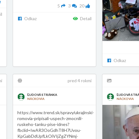
5
3
20
il
Odkaz
Detail
Odkaz
mi
pred 4 rokmi
ĽUDOVÁ STRÁNKA
ĽUDOVÁ STR
NÁCKOVIA
NÁCKOVIA
https://www.trend.sk/spravy/ukrajinski-
romovia-pripisali-uspech-zmocnili-
ruskeho-tanku-pise-idnes?
fbclid=IwAR3OoGdhT8H7Uvou-
KpGabDdUpfLkOiVIjZgZYNmj-