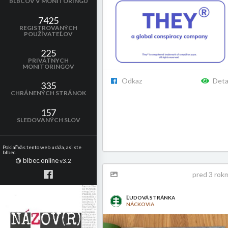
BLBCOV V MONITORINGU
7425
REGISTROVANÝCH
POUŽÍVATEĽOV
225
PRIVÁTNYCH
MONITORINGOV
Odkaz
Deta
335
CHRÁNENÝCH STRÁNOK
157
SLEDOVANÝCH SLOV
Pokiaľ Vás tento web uráža, asi ste
blbec.
blbec.online
©
v3.2
pred 3 rok
ĽUDOVÁ STRÁNKA
NÁCKOVIA