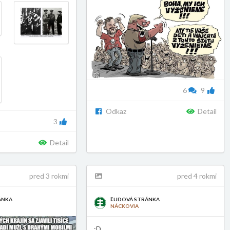
t_type=post
6
9
Odkaz
Detail
3
Detail
pred 3 rokmi
pred 4 rokmi
ÁNKA
ĽUDOVÁ STRÁNKA
NÁCKOVIA
1968455/?
:D