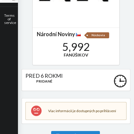
Terms
of
service
Národní Noviny
Náckovia
5,992
FANÚŠIKOV
PRED 6 ROKMI
PRIDANÉ
Viac informácií je dostupných po prihlásení