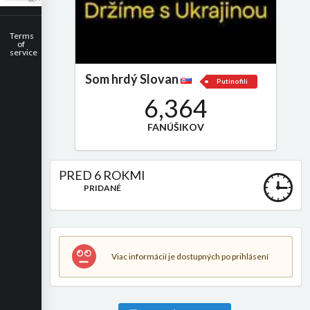
Terms
of
service
Som hrdý Slovan
Putinofili
6,364
FANÚŠIKOV
PRED 6 ROKMI
PRIDANÉ
Viac informácií je dostupných po prihlásení