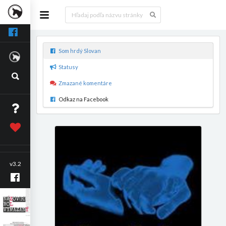
Som hrdý Slovan
Statusy
Zmazané komentáre
Odkaz na Facebook
v3.2