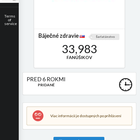
Terms
of
service
Báječné zdravie
Šarlatánstvo
33,983
FANÚŠIKOV
PRED 6 ROKMI
PRIDANÉ
Viac informácií je dostupných po prihlásení