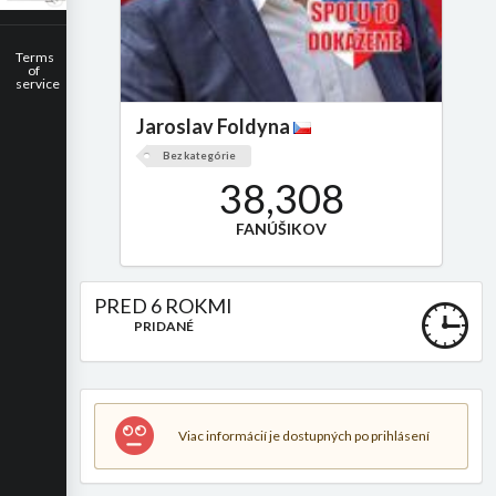
Terms
of
service
Jaroslav Foldyna
Bez kategórie
38,308
FANÚŠIKOV
PRED 6 ROKMI
PRIDANÉ
Viac informácií je dostupných po prihlásení