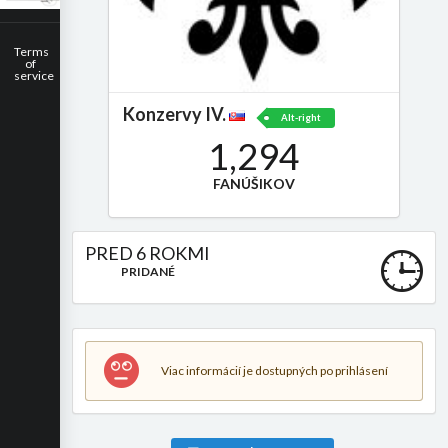
Terms
of
service
Konzervy IV.
Alt-right
1,294
FANÚŠIKOV
PRED 6 ROKMI
PRIDANÉ
Viac informácií je dostupných po prihlásení