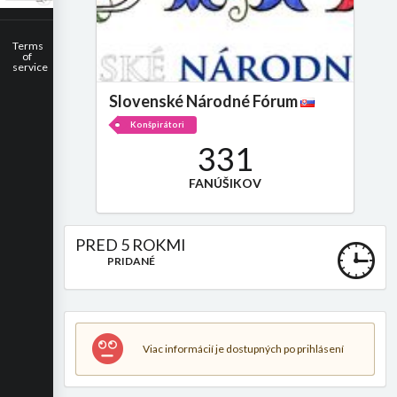
Terms
of
service
Slovenské Národné Fórum
Konšpirátori
331
FANÚŠIKOV
PRED 5 ROKMI
PRIDANÉ
Viac informácií je dostupných po prihlásení