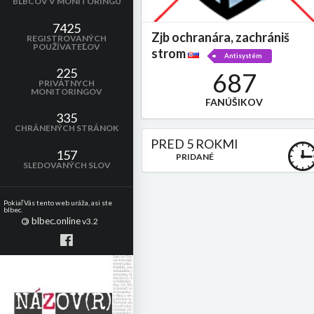
BLBCOV V MONITORINGU
7425
Zjb ochranára, zachrániš
REGISTROVANÝCH
POUŽÍVATEĽOV
strom
Antisystém
225
687
PRIVÁTNYCH
MONITORINGOV
FANÚŠIKOV
335
CHRÁNENÝCH STRÁNOK
PRED 5 ROKMI
157
PRIDANÉ
SLEDOVANÝCH SLOV
Pokiaľ Vás tento web uráža, asi ste
blbec.
blbec.online
©
v3.2