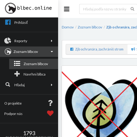
Prihlásiť
Domov
Zoznam blbcov
Zjb ochranára, za
/
/
Reporty
Zjb ochranára, zachrániš strom
Zoznam blbcov
Zoznam blbcov
Navrhni blbca
Hľadaj
O projekte
Podpor nás
1793