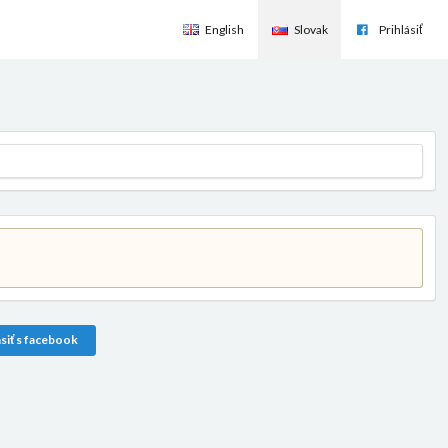
English
Slovak
Prihlásiť
siť s facebook