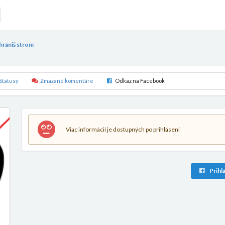
chrániš strom
Statusy
Zmazané komentáre
Odkaz na Facebook
Viac informácií je dostupných po prihlásení
Prihlá