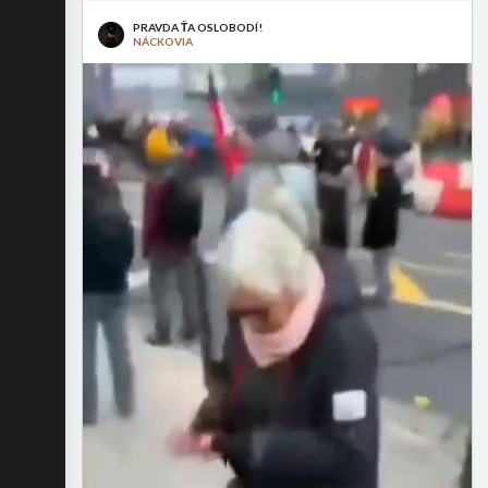
PRAVDA ŤA OSLOBODÍ!
NÁCKOVIA