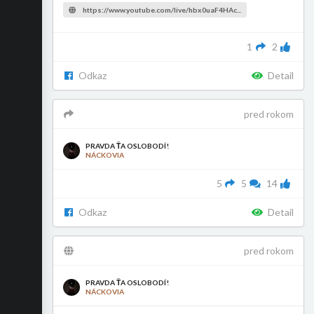
https://www.youtube.com/live/hbx0uaF4HAc...
1
2
Odkaz
Detail
pred rokom
PRAVDA ŤA OSLOBODÍ!
NÁCKOVIA
5
5
14
Odkaz
Detail
pred rokom
PRAVDA ŤA OSLOBODÍ!
NÁCKOVIA