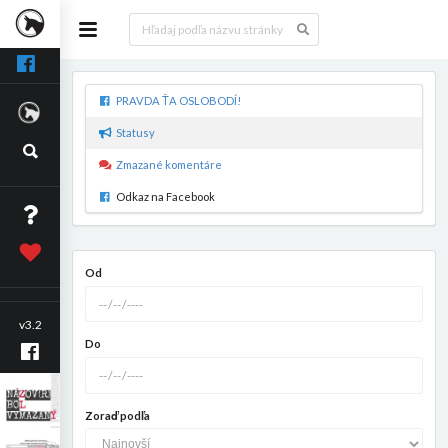
PRAVDA ŤA OSLOBODÍ!
Statusy
Zmazané komentáre
Odkaz na Facebook
Od
v3.2
Do
Zoraď podľa