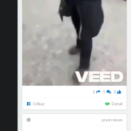
2
1
3
Odkaz
Detail
pred rokom