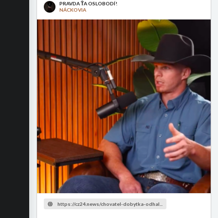
PRAVDA ŤA OSLOBODÍ!
NÁCKOVIA
https://cz24.news/chovatel-dobytka-odhal...