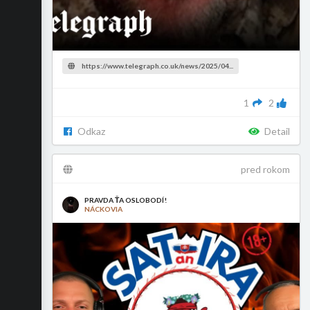
https://www.telegraph.co.uk/news/2025/04...
1
2
Odkaz
Detail
pred rokom
PRAVDA ŤA OSLOBODÍ!
NÁCKOVIA