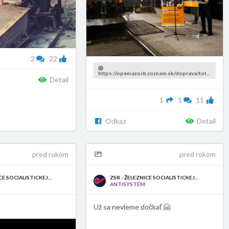
2
22
https://openiazoch.zoznam.sk/doprava/tot...
Detail
1
1
11
Odkaz
Detail
pred rokom
pred rokom
CE SOCIALISTICKEJ...
ZSR - ŽELEZNICE SOCIALISTICKEJ...
ANTISYSTÉM
Už sa nevieme dočkať 🤗