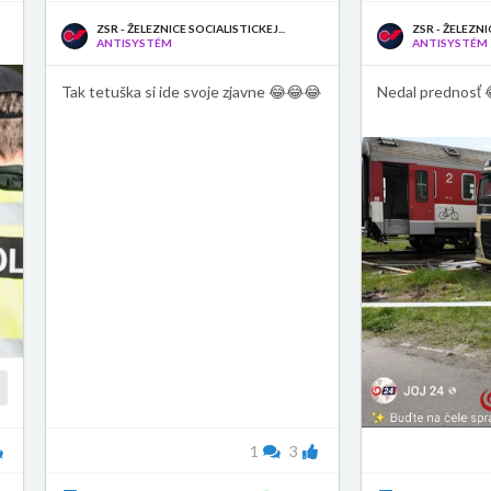
ZSR - ŽELEZNICE SOCIALISTICKEJ...
ZSR - ŽELEZNI
ANTISYSTÉM
ANTISYSTÉM
Tak tetuška si ide svoje zjavne 😂😂😂
Nedal prednosť 
1
3