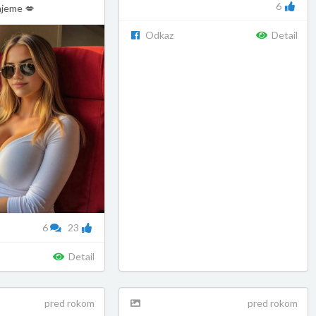
6
ajeme 💋
Odkaz
Detail
6
23
Detail
pred rokom
pred rokom