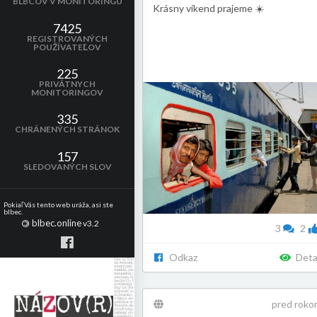
BLBCOV V MONITORINGU
Krásny víkend prajeme ☀️
7425
REGISTROVANÝCH
POUŽÍVATEĽOV
225
PRIVÁTNYCH
MONITORINGOV
335
CHRÁNENÝCH STRÁNOK
157
SLEDOVANÝCH SLOV
Pokiaľ Vás tento web uráža, asi ste
blbec.
blbec.online
©
v3.2
3
2
Odkaz
Deta
pred roko