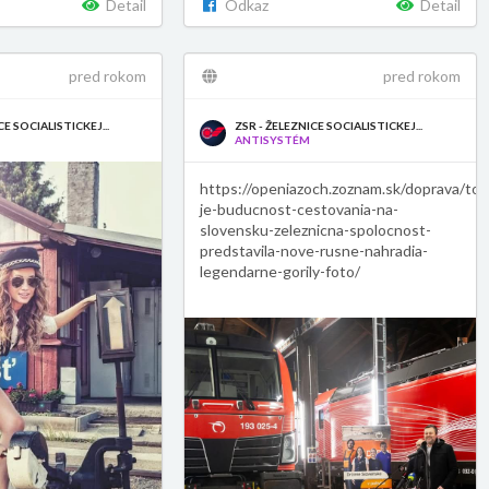
Detail
Odkaz
Detail
pred rokom
pred rokom
CE SOCIALISTICKEJ...
ZSR - ŽELEZNICE SOCIALISTICKEJ...
ANTISYSTÉM
https://openiazoch.zoznam.sk/doprava/tot
je-buducnost-cestovania-na-
slovensku-zeleznicna-spolocnost-
predstavila-nove-rusne-nahradia-
legendarne-gorily-foto/