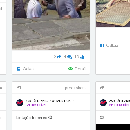
il
Odkaz
2
4
10
Odkaz
Detail
m
pred rokom
ZSR - ŽELEZNICE SOCIALISTICKEJ...
ZSR - ŽELEZNI
ANTISYSTÉM
ANTISYSTÉM

Lietajúci koberec 😂
😄