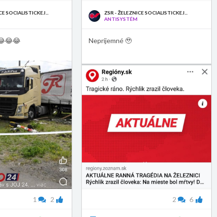
CE SOCIALISTICKEJ...
ZSR - ŽELEZNICE SOCIALISTICKEJ...
ANTISYSTÉM
😂😂😂
Nepríjemné 🥹
1
2
2
6