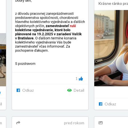
Krásne ránko pr
1
Odkaz
Detail
il
Odkaz
m
pred rokom