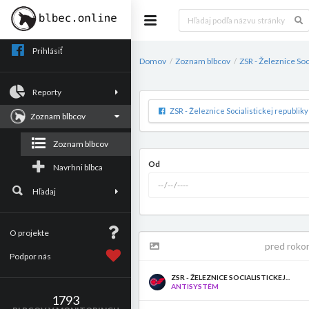
Prihlásiť
Domov
Zoznam blbcov
ZSR - Železnice Soc
/
/
Reporty
ZSR - Železnice Socialistickej republiky
Zoznam blbcov
Zoznam blbcov
Od
Navrhni blbca
Hľadaj
O projekte
pred roko
Podpor nás
ZSR - ŽELEZNICE SOCIALISTICKEJ...
ANTISYSTÉM
1793