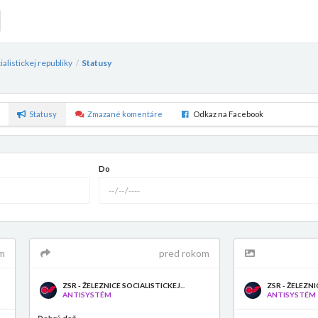
ialistickej republiky
Statusy
/
Statusy
Zmazané komentáre
Odkaz na Facebook
Do
m
pred rokom
ZSR - ŽELEZNICE SOCIALISTICKEJ...
ZSR - ŽELEZNI
ANTISYSTÉM
ANTISYSTÉM