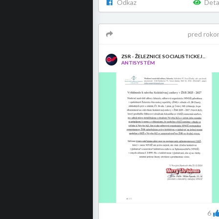
Odkaz
Deta
pred roko
ZSR - ŽELEZNICE SOCIALISTICKEJ...
ANTISYSTÉM
6