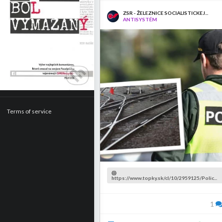
ZSR - ŽELEZNICE SOCIALISTICKEJ...
ANTISYSTÉM
Terms of service
https://www.topky.sk/cl/10/2959125/Polic...
1