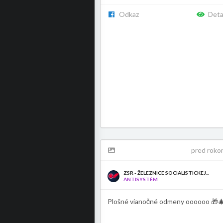
Odkaz
Deta
pred roko
ZSR - ŽELEZNICE SOCIALISTICKEJ...
ANTISYSTÉM
Plošné vianočné odmeny oooooo 🎁