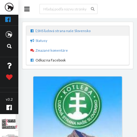
ĽSNS ľudová strana naše Slovensko
Statusy
Zmazané komentáre
Odkaz na Facebook
v3.2