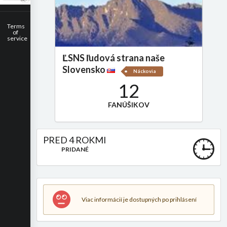
Terms
of
service
ĽSNS ľudová strana naše
Slovensko
Náckovia
12
FANÚŠIKOV
PRED 4 ROKMI
PRIDANÉ
Viac informácií je dostupných po prihlásení