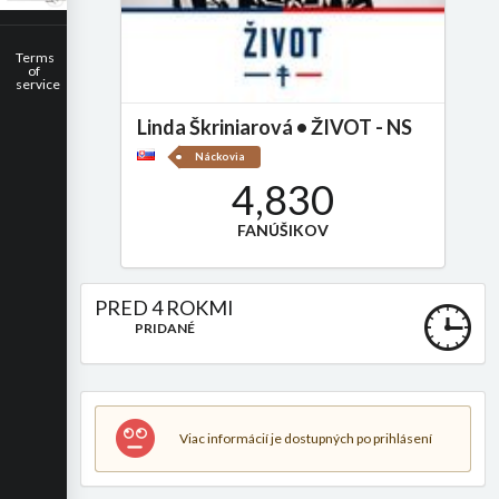
Terms
of
service
Linda Škriniarová • ŽIVOT - NS
Náckovia
4,830
FANÚŠIKOV
PRED 4 ROKMI
PRIDANÉ
Viac informácií je dostupných po prihlásení