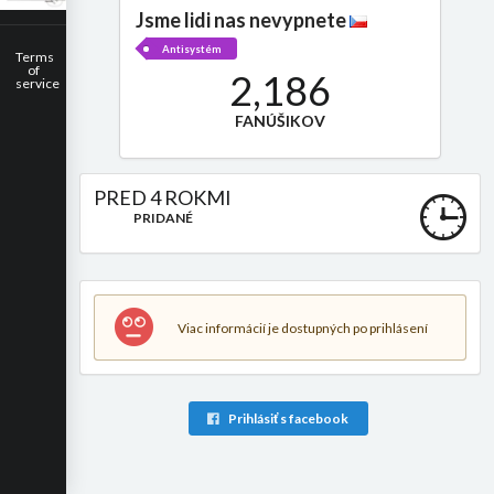
Jsme lidi nas nevypnete
Antisystém
Terms
of
2,186
service
FANÚŠIKOV
PRED 4 ROKMI
PRIDANÉ
Viac informácií je dostupných po prihlásení
Prihlásiť s facebook