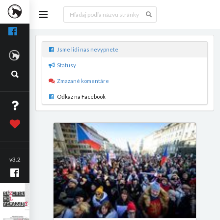
Jsme lidi nas nevypnete
Statusy
Zmazané komentáre
Odkaz na Facebook
v3.2