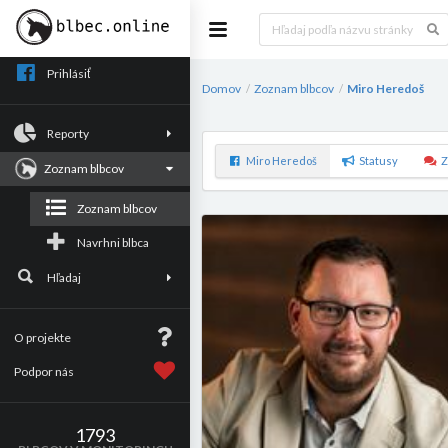
Prihlásiť
Domov
Zoznam blbcov
Miro Heredoš
/
/
Reporty
Miro Heredoš
Statusy
Z
Zoznam blbcov
Zoznam blbcov
Navrhni blbca
Hľadaj
O projekte
Podpor nás
1793