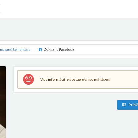
mazané komentáre
Odkaz na Facebook
Viac informácií je dostupných po prihlásení
Prihlá