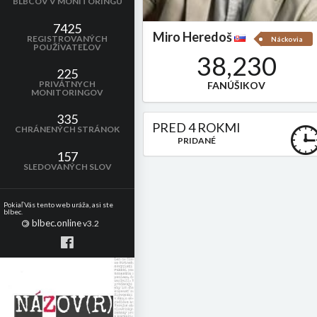
BLBCOV V MONITORINGU
7425
Miro Heredoš
REGISTROVANÝCH
Náckovia
POUŽÍVATEĽOV
38,230
225
PRIVÁTNYCH
FANÚŠIKOV
MONITORINGOV
335
PRED 4 ROKMI
CHRÁNENÝCH STRÁNOK
PRIDANÉ
157
SLEDOVANÝCH SLOV
Pokiaľ Vás tento web uráža, asi ste
blbec.
blbec.online
©
v3.2