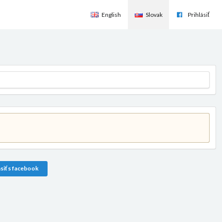
English
Slovak
Prihlásiť
siť s facebook