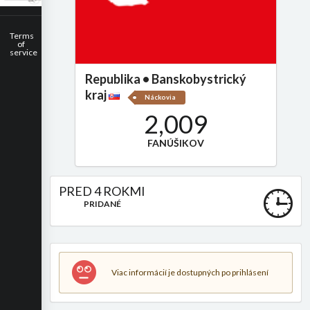
Terms
of
service
Republika • Banskobystrický
kraj
Náckovia
2,009
FANÚŠIKOV
PRED 4 ROKMI
PRIDANÉ
Viac informácií je dostupných po prihlásení