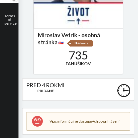
Terms
of
service
Miroslav Vetrík - osobná
stránka
Náckovia
735
FANÚŠIKOV
PRED 4 ROKMI
PRIDANÉ
Viac informácií je dostupných po prihlásení