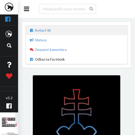
Reštart SR
Statusy
Zmazané komentáre
Odkaz na Facebook
v3.2