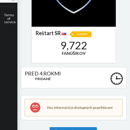
Terms
of
service
Reštart SR
Ostatní
9,722
FANÚŠIKOV
PRED 4 ROKMI
PRIDANÉ
Viac informácií je dostupných po prihlásení