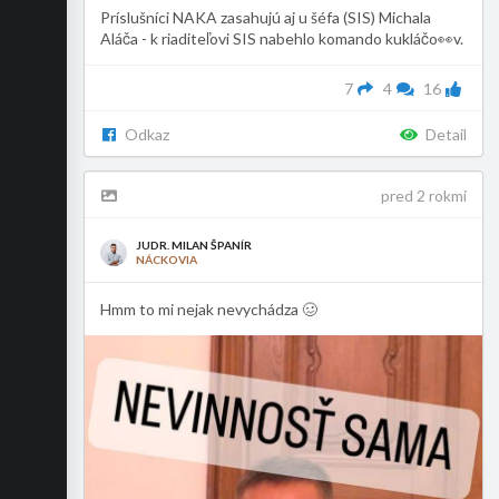
Príslušníci NAKA zasahujú aj u šéfa (SIS) Michala
Aláča - k riaditeľovi SIS nabehlo komando kukláčo👀v.
7
4
16
Odkaz
Detail
pred 2 rokmi
JUDR. MILAN ŠPANÍR
NÁCKOVIA
Hmm to mi nejak nevychádza 🥴