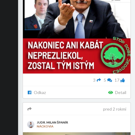
3
5
17
Odkaz
Detail
pred 2 rokmi
JUDR. MILAN ŠPANÍR
NÁCKOVIA