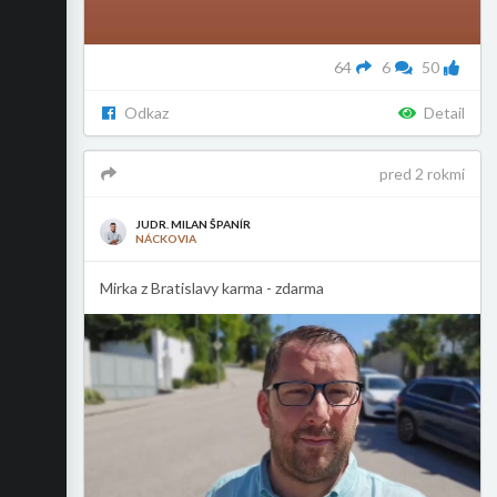
64
6
50
Odkaz
Detail
pred 2 rokmi
JUDR. MILAN ŠPANÍR
NÁCKOVIA
Mirka z Bratislavy karma - zdarma