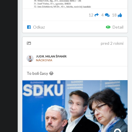
12
4
18
Odkaz
Detail
pred 2 rokmi
JUDR. MILAN ŠPANÍR
NÁCKOVIA
To boli časy 😂