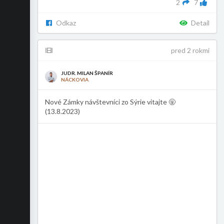
2
7
Odkaz
Detail
pred 2 rokmi
JUDR. MILAN ŠPANÍR
NÁCKOVIA
Nové Zámky návštevníci zo Sýrie vitajte 🤬
(13.8.2023)