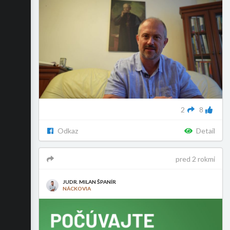
2
8
Odkaz
Detail
pred 2 rokmi
JUDR. MILAN ŠPANÍR
NÁCKOVIA