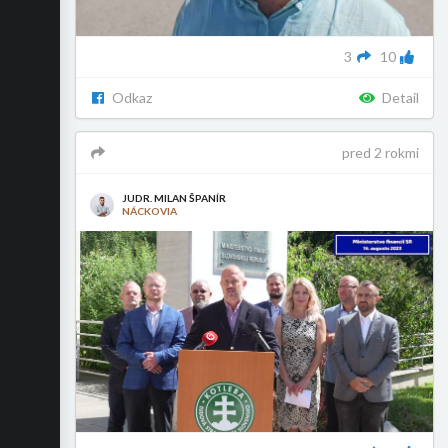
3
10
Odkaz
Detail
pred 2 rokmi
JUDR. MILAN ŠPANÍR
NÁCKOVIA