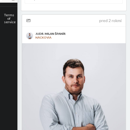
Terms
of
pred 2 rokmi
service
JUDR. MILAN ŠPANÍR
NÁCKOVIA