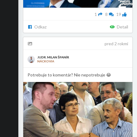
1
8
19
Odkaz
Detail
pred 2 rokmi
JUDR. MILAN ŠPANÍR
NÁCKOVIA
Potrebuje to komentár? Nie nepotrebuje 😂