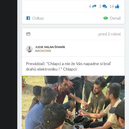
6
3
16
Odkaz
Detail
pred 2 rokmi
JUDR. MILAN ŠPANÍR
NÁCKOVIA
Prevádzač: "Chlapci a nie že Vás napadne si brať
drahú elektroniku ! " Chlapci: