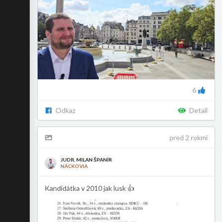
6
Odkaz
Detail
pred 2 rokmi
JUDR. MILAN ŠPANÍR
NÁCKOVIA
Kandidátka v 2010 jak lusk 👍