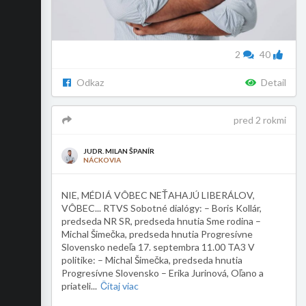
2
40
Odkaz
Detail
pred 2 rokmi
JUDR. MILAN ŠPANÍR
NÁCKOVIA
NIE, MÉDIÁ VÔBEC NEŤAHAJÚ LIBERÁLOV,
VÔBEC... RTVS Sobotné dialógy: – Boris Kollár,
predseda NR SR, predseda hnutia Sme rodina –
Michal Šimečka, predseda hnutia Progresívne
Slovensko nedeľa 17. septembra 11.00 TA3 V
politike: – Michal Šimečka, predseda hnutia
Progresívne Slovensko – Erika Jurinová, Oľano a
priateli
...
Čítaj viac