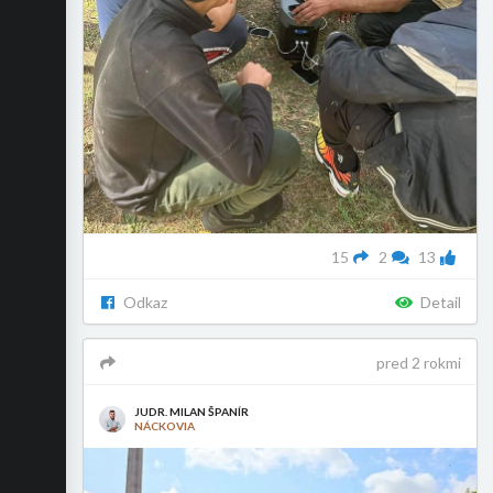
15
2
13
Odkaz
Detail
pred 2 rokmi
JUDR. MILAN ŠPANÍR
NÁCKOVIA