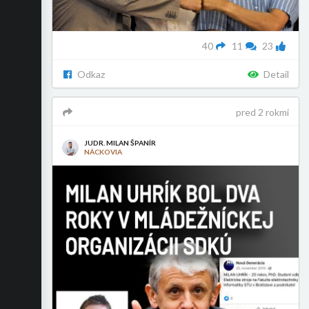
40
11
23
Odkaz
Detail
pred 2 rokmi
JUDR. MILAN ŠPANÍR
NÁCKOVIA