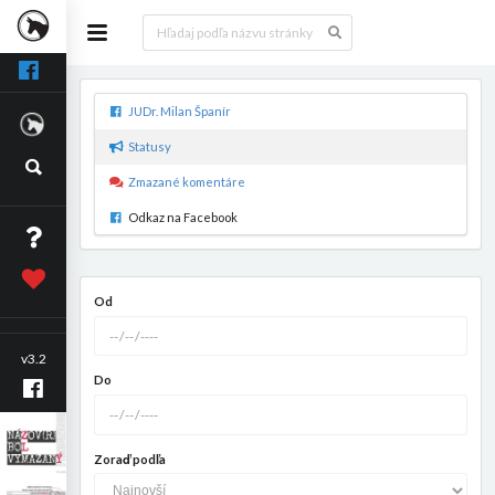
JUDr. Milan Španír
Statusy
Zmazané komentáre
Odkaz na Facebook
Od
v3.2
Do
Zoraď podľa