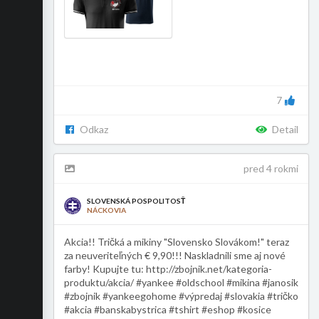
7
Odkaz
Detail
pred 4 rokmi
SLOVENSKÁ POSPOLITOSŤ
NÁCKOVIA
Akcia!! Tričká a mikiny "Slovensko Slovákom!" teraz
za neuveriteľných € 9,90!!! Naskladnili sme aj nové
farby! Kupujte tu: http://zbojnik.net/kategoria-
produktu/akcia/ #yankee #oldschool #mikina #janosik
#zbojnik #yankeegohome #výpredaj #slovakia #tričko
#akcia #banskabystrica #tshirt #eshop #kosice