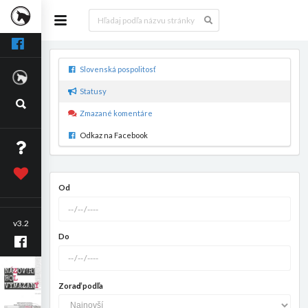
Slovenská pospolitosť
Statusy
Zmazané komentáre
Odkaz na Facebook
Od
v3.2
Do
Zoraď podľa