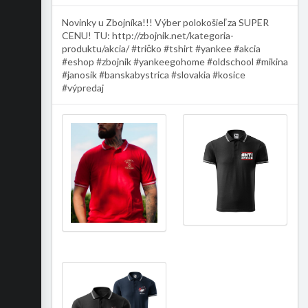
Novinky u Zbojníka!!! Výber polokošieľ za SUPER
CENU! TU: http://zbojnik.net/kategoria-
produktu/akcia/ #tričko #tshirt #yankee #akcia
#eshop #zbojnik #yankeegohome #oldschool #mikina
#janosik #banskabystrica #slovakia #kosice
#výpredaj