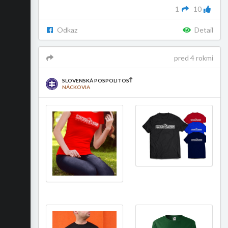
1
10
Odkaz
Detail
pred 4 rokmi
SLOVENSKÁ POSPOLITOSŤ
NÁCKOVIA