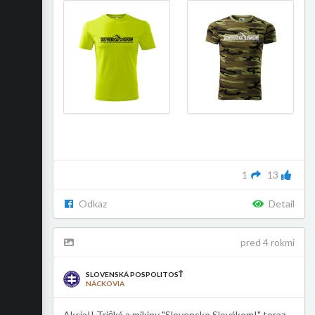
1
13
Odkaz
Detail
pred 4 rokmi
SLOVENSKÁ POSPOLITOSŤ
NÁCKOVIA
Akcia!! Tričká a mikiny "Slovensko Slovákom!" teraz