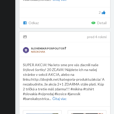
2
Odkaz
Detail
pred 4 rokmi
SLOVENSKÁ POSPOLITOSŤ
NÁCKOVIA
SUPER AKCIA! Na leto sme pre vás zlacnili naše
štýlové šortky! 20 ZĽAVA! Nájdete ich na našej
stránke v sekcii AKCIA, alebo na
linku:http://zbojnik.net/kategoria-produktu/akcia/ A
nezabudnite, že akcia 2+1 ZDARMA stále platí. Kúp
2 tričká a tretie máš zdarma!!! #mikina #tshirt
#slovakia #výpredaj #kosice #janosik
#banskabystrica
...
Čítaj viac