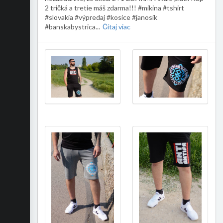
2 tričká a tretie máš zdarma!!! #mikina #tshirt
#slovakia #výpredaj #kosice #janosik
#banskabystrica
...
Čítaj viac