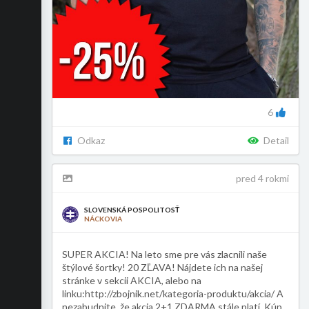
6
Odkaz
Detail
pred 4 rokmi
SLOVENSKÁ POSPOLITOSŤ
NÁCKOVIA
SUPER AKCIA! Na leto sme pre vás zlacnili naše
štýlové šortky! 20 ZĽAVA! Nájdete ich na našej
stránke v sekcii AKCIA, alebo na
linku:http://zbojnik.net/kategoria-produktu/akcia/ A
nezabudnite, že akcia 2+1 ZDARMA stále platí. Kúp