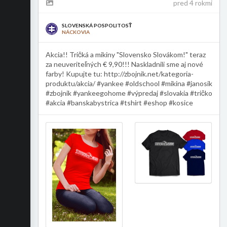
pred 4 rokmi
SLOVENSKÁ POSPOLITOSŤ
NÁCKOVIA
Akcia!! Tričká a mikiny "Slovensko Slovákom!" teraz
za neuveriteľných € 9,90!!! Naskladnili sme aj nové
farby! Kupujte tu: http://zbojnik.net/kategoria-
produktu/akcia/ #yankee #oldschool #mikina #janosik
#zbojnik #yankeegohome #výpredaj #slovakia #tričko
#akcia #banskabystrica #tshirt #eshop #kosice