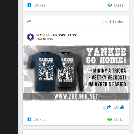
Odkaz
Detail
pred 4 rokmi
SLOVENSKÁ POSPOLITOSŤ
NÁCKOVIA
1
10
Odkaz
Detail