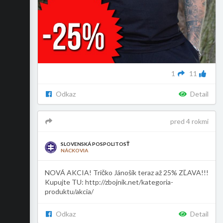
1
11
Odkaz
Detail
pred 4 rokmi
SLOVENSKÁ POSPOLITOSŤ
NÁCKOVIA
NOVÁ AKCIA! Tričko Jánošík teraz až 25% ZĽAVA!!!
Kupujte TU: http://zbojnik.net/kategoria-
produktu/akcia/
Odkaz
Detail