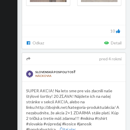
10
Odkaz
Detail
pred 4 rokmi
SLOVENSKÁ POSPOLITOSŤ
NÁCKOVIA
SUPER AKCIA! Na leto sme pre vás zlacnili naše
štýlové šortky! 20 ZĽAVA! Nájdete ich na našej
stránke v sekcii AKCIA, alebo na
linku:http://zbojnik.net/kategoria-produktu/akcia/ A
nezabudnite, že akcia 2+1 ZDARMA stále platí. Kúp
2 tričká a tretie máš zdarma!!! #mikina #tshirt
#slovakia #výpredaj #kosice #janosik
#banskabystrica
...
Čítaj viac