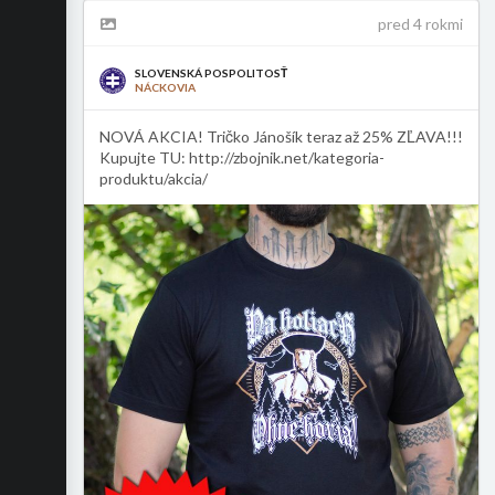
pred 4 rokmi
SLOVENSKÁ POSPOLITOSŤ
NÁCKOVIA
NOVÁ AKCIA! Tričko Jánošík teraz až 25% ZĽAVA!!!
Kupujte TU: http://zbojnik.net/kategoria-
produktu/akcia/