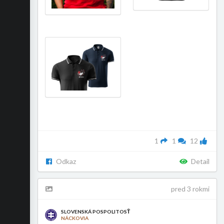
1
1
12
Odkaz
Detail
pred 3 rokmi
SLOVENSKÁ POSPOLITOSŤ
NÁCKOVIA