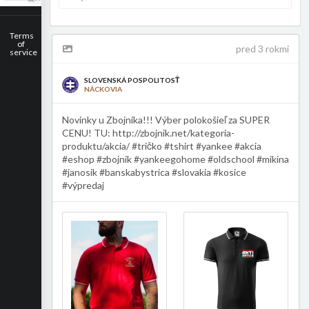
Terms
of
pred 3 rokmi
service
SLOVENSKÁ POSPOLITOSŤ
NÁCKOVIA
Novinky u Zbojníka!!! Výber polokošieľ za SUPER
CENU! TU: http://zbojnik.net/kategoria-
produktu/akcia/ #tričko #tshirt #yankee #akcia
#eshop #zbojnik #yankeegohome #oldschool #mikina
#janosik #banskabystrica #slovakia #kosice
#výpredaj