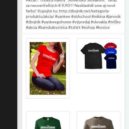
za neuveriteľných € 9,90!!! Naskladnili sme aj nové
farby! Kupujte tu: http://zbojnik.net/kategoria-
produktu/akcia/ #yankee #oldschool #mikina #janosik
#zbojnik #yankeegohome #výpredaj #slovakia #tričko
#akcia #banskabystrica #tshirt #eshop #kosice