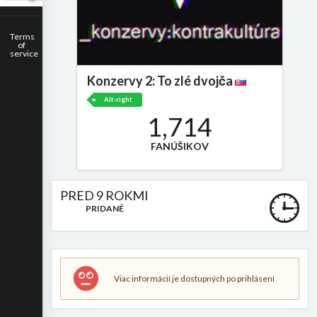
Terms
of
service
Konzervy 2: To zlé dvojča
Alt-right
1,714
FANÚŠIKOV
PRED 9 ROKMI
PRIDANÉ
Viac informácií je dostupných po prihlásení