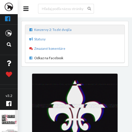
Konzervy 2: To zlé dvojča
Statusy
Zmazané komentáre
Odkaz na Facebook
v3.2