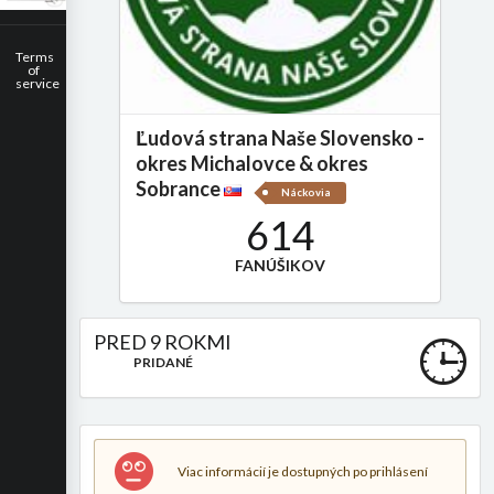
Terms
of
service
Ľudová strana Naše Slovensko -
okres Michalovce & okres
Sobrance
Náckovia
614
FANÚŠIKOV
PRED 9 ROKMI
PRIDANÉ
Viac informácií je dostupných po prihlásení