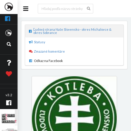
Ľudová strana Naše Slovensko - okres Michalovce &
okres Sobrance
Statusy
Zmazané komentáre
Odkaz na Facebook
v3.2