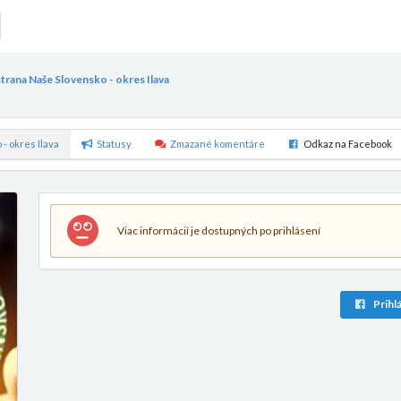
trana Naše Slovensko - okres Ilava
- okres Ilava
Statusy
Zmazané komentáre
Odkaz na Facebook
Viac informácií je dostupných po prihlásení
Prihlá