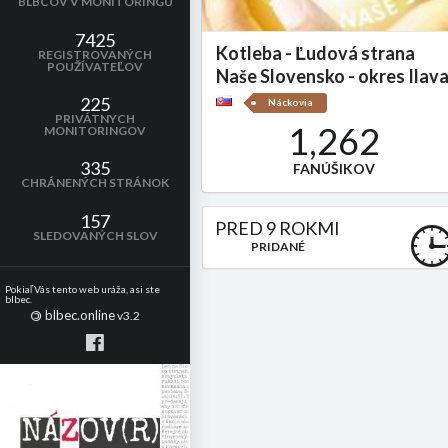
BLBCOV V MONITORINGU
7425
Kotleba - Ľudová strana
REGISTROVANÝCH
POUŽÍVATEĽOV
Naše Slovensko - okres Ilav
225
Náckovia
PRIVÁTNYCH
1,262
MONITORINGOV
335
FANÚŠIKOV
CHRÁNENÝCH STRÁNOK
157
PRED 9 ROKMI
SLEDOVANÝCH SLOV
PRIDANÉ
Pokiaľ Vás tento web uráža, asi ste
blbec.
blbec.online
©
v3.2