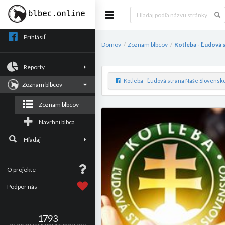
Prihlásiť
Domov
Zoznam blbcov
Kotleba - Ľudová s
/
/
Reporty
Kotleba - Ľudová strana Naše Slovensko 
Zoznam blbcov
Zoznam blbcov
Navrhni blbca
Hľadaj
O projekte
Podpor nás
1793