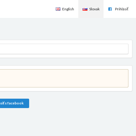
English
Slovak
Prihlásiť
siť s facebook