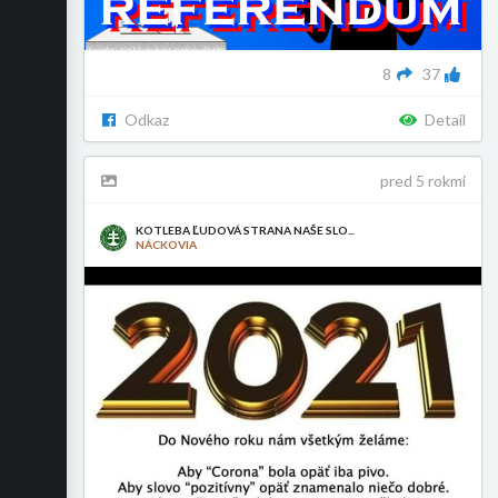
8
37
Odkaz
Detail
pred 5 rokmi
KOTLEBA ĽUDOVÁ STRANA NAŠE SLO...
NÁCKOVIA