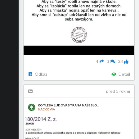
4
3
33
Odkaz
Detail
pred 5 rokmi
KOTLEBA ĽUDOVÁ STRANA NAŠE SLO...
NÁCKOVIA