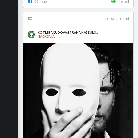
Odkaz
Detail
pred 5 rokmi
KOTLEBA ĽUDOVÁ STRANA NAŠE SLO...
NÁCKOVIA