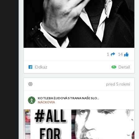
1
14
Odkaz
Detail
pred 5 rokmi
KOTLEBA ĽUDOVÁ STRANA NAŠE SLO...
NÁCKOVIA