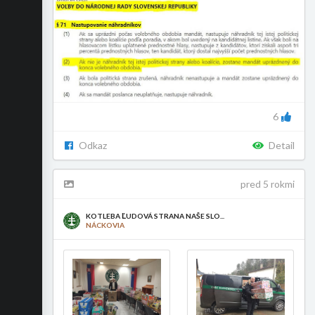
6
Odkaz
Detail
pred 5 rokmi
KOTLEBA ĽUDOVÁ STRANA NAŠE SLO...
NÁCKOVIA