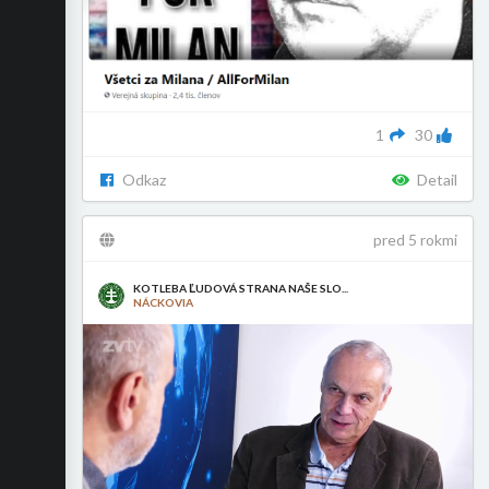
1
30
Odkaz
Detail
pred 5 rokmi
KOTLEBA ĽUDOVÁ STRANA NAŠE SLO...
NÁCKOVIA