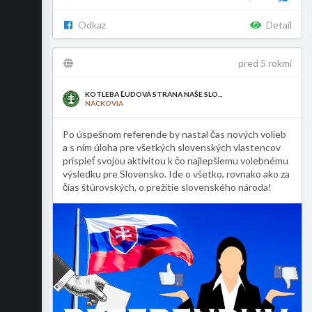
Odkaz
Detail
pred 5 rokmi
KOTLEBA ĽUDOVÁ STRANA NAŠE SLO...
NÁCKOVIA
Po úspešnom referende by nastal čas nových volieb
a s ním úloha pre všetkých slovenských vlastencov
prispieť svojou aktivitou k čo najlepšiemu volebnému
výsledku pre Slovensko. Ide o všetko, rovnako ako za
čias štúrovských, o prežitie slovenského národa!