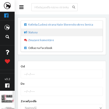
Kotleba Ľudová strana Naše Slovensko okres Senica
Statusy
Zmazané komentáre
Odkaz na Facebook
Od
v3.2
Do
Zoraď podľa