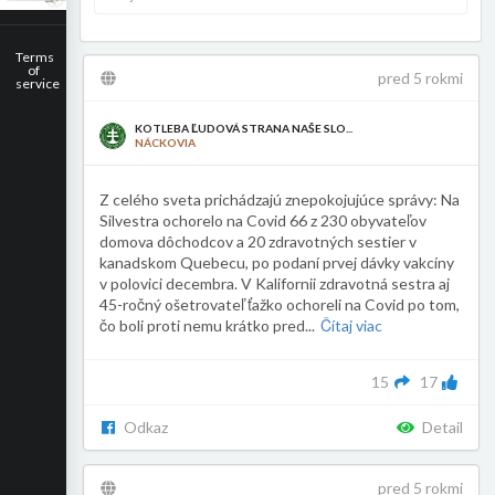
Terms
of
pred 5 rokmi
service
KOTLEBA ĽUDOVÁ STRANA NAŠE SLO...
NÁCKOVIA
Z celého sveta prichádzajú znepokojujúce správy: Na
Silvestra ochorelo na Covid 66 z 230 obyvateľov
domova dôchodcov a 20 zdravotných sestier v
kanadskom Quebecu, po podaní prvej dávky vakcíny
v polovici decembra. V Kalifornii zdravotná sestra aj
45-ročný ošetrovateľ ťažko ochoreli na Covid po tom,
čo boli proti nemu krátko pred
...
Čítaj viac
15
17
Odkaz
Detail
pred 5 rokmi