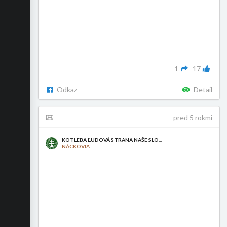
1
17
Odkaz
Detail
pred 5 rokmi
KOTLEBA ĽUDOVÁ STRANA NAŠE SLO...
NÁCKOVIA