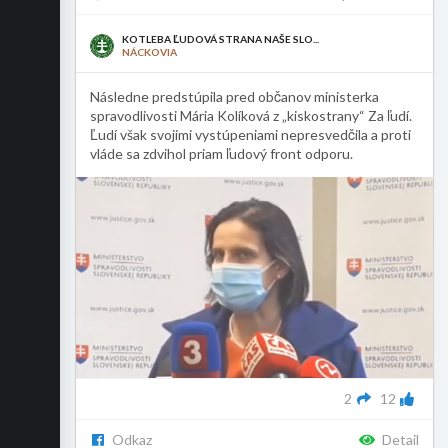
KOTLEBA ĽUDOVÁ STRANA NAŠE SLO...
NÁCKOVIA
Následne predstúpila pred občanov ministerka
spravodlivosti Mária Kolíková z „kiskostrany“ Za ľudí.
Ľudí však svojimi vystúpeniami nepresvedčila a proti
vláde sa zdvihol priam ľudový front odporu.
2
12
Odkaz
Detail