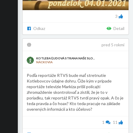
3
Odkaz
Detail
pred 5 rokmi
KOTLEBA ĽUDOVÁ STRANA NAŠE SLO...
NÁCKOVIA
Podľa reportáže RTVS bude mať stretnutie
Kotlebovcov údajne dohru. Čiže kým v prípade
reportáže televízie Markíza prišli policajti
zhromaždenie skontrolovať a zistili, že je to v
poriadku, tak reportáž RTVS tvrdí pravý opak. A čo je
teda pravda a čo hoax? Kto teda pracuje na základe
overených informácií a kto účelovo?
1
11