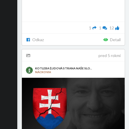
1
1
12
Odkaz
Detail
pred 5 rokmi
KOTLEBA ĽUDOVÁ STRANA NAŠE SLO...
NÁCKOVIA