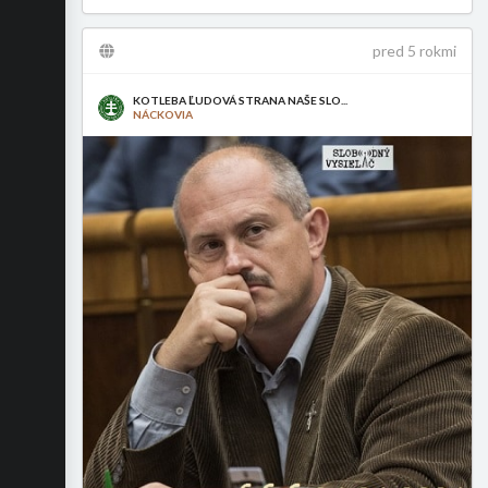
pred 5 rokmi
KOTLEBA ĽUDOVÁ STRANA NAŠE SLO...
NÁCKOVIA