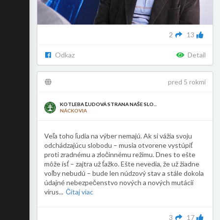
2
13
Odkaz
Detail
pred 5 rokmi
KOTLEBA ĽUDOVÁ STRANA NAŠE SLO...
NÁCKOVIA
Veľa toho ľudia na výber nemajú. Ak si vážia svoju
odchádzajúcu slobodu – musia otvorene vystúpiť
proti zradnému a zločinnému režimu. Dnes to ešte
môže ísť – zajtra už ťažko. Ešte nevedia, že už žiadne
voľby nebudú – bude len núdzový stav a stále dokola
údajné nebezpečenstvo nových a nových mutácií
vírus
...
Čítaj viac
3
17