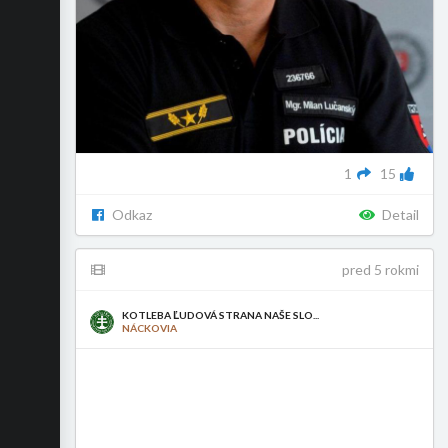
1
15
Odkaz
Detail
pred 5 rokmi
KOTLEBA ĽUDOVÁ STRANA NAŠE SLO...
NÁCKOVIA