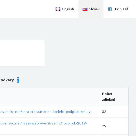
English
Slovak
Prihlásiť
e odkazy
Počet
zdieľaní
lovensko.net/nasa-praca/marian-kotleba-podpisal-zmluvu...
32
lovensko.net/nase-nazory/vyhlasenia/novy-rok-2019-
29