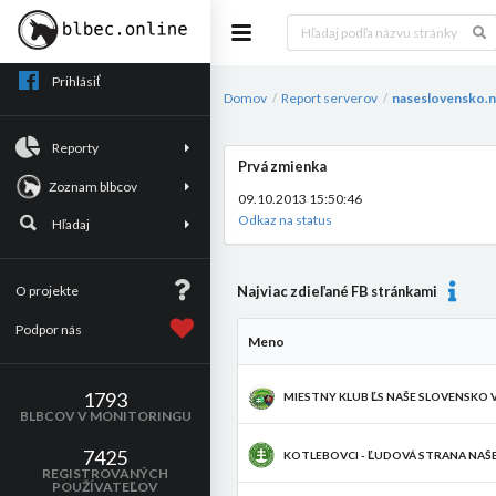
Prihlásiť
Domov
Report serverov
naseslovensko.n
/
/
Reporty
Prvá zmienka
Zoznam blbcov
09.10.2013 15:50:46
Odkaz na status
Hľadaj
O projekte
Najviac zdieľané FB stránkami
Podpor nás
Meno
1793
MIESTNY KLUB ĽS NAŠE SLOVENSKO
BLBCOV V MONITORINGU
7425
KOTLEBOVCI - ĽUDOVÁ STRANA NAŠE
REGISTROVANÝCH
POUŽÍVATEĽOV