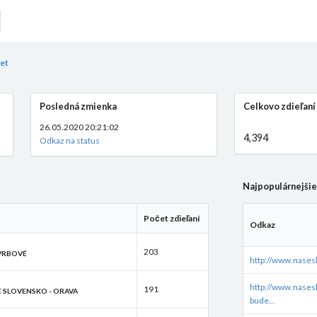
et
Posledná zmienka
Celkovo zdieľaní
26.05.2020 20:21:02
4,394
Odkaz na status
Najpopulárnejši
Počet zdieľaní
Odkaz
203
 VRBOVÉ
http://www.nases
http://www.nases
191
 SLOVENSKO - ORAVA
bude...