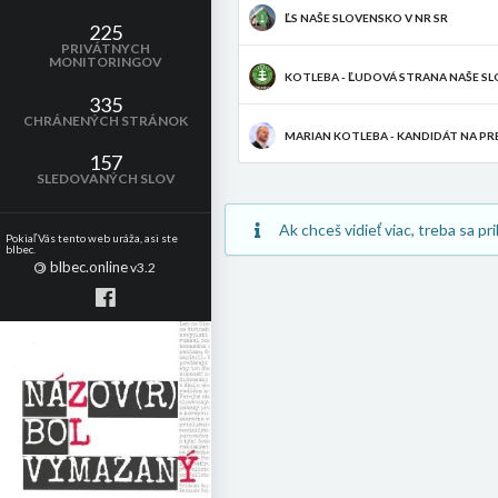
ĽS NAŠE SLOVENSKO V NR SR
225
PRIVÁTNYCH
MONITORINGOV
KOTLEBA - ĽUDOVÁ STRANA NAŠE S
335
CHRÁNENÝCH STRÁNOK
MARIAN KOTLEBA - KANDIDÁT NA PR
157
SLEDOVANÝCH SLOV
Ak chceš vidieť viac, treba sa pri
Pokiaľ Vás tento web uráža, asi ste
blbec.
blbec.online
©
v3.2