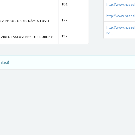
181
http://www.nases
http://www.nasesl
177
LOVENSKO - OKRES NÁMESTOVO
http://www.nases
bo...
157
EZIDENTA SLOVENSKEJ REPUBLIKY
hlásiť