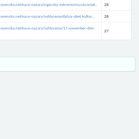
lovensko.net/nase-nazory/cigansky-extremizmus/asociali...
28
ovensko.net/nase-nazory/vyhlasenia/dalsia-obet-kultur...
28
lovensko.net/nase-nazory/vyhlasenia/17-november-den-
27