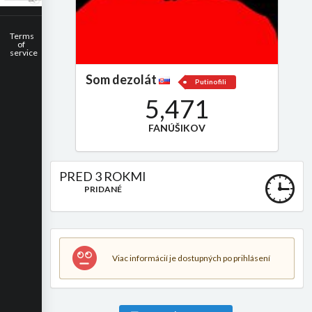
Terms
of
service
Som dezolát
Putinofili
5,471
FANÚŠIKOV
PRED 3 ROKMI
PRIDANÉ
Viac informácií je dostupných po prihlásení